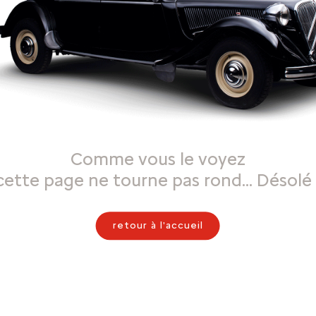
Comme vous le voyez
cette page ne tourne pas rond… Désolé 
retour à l'accueil