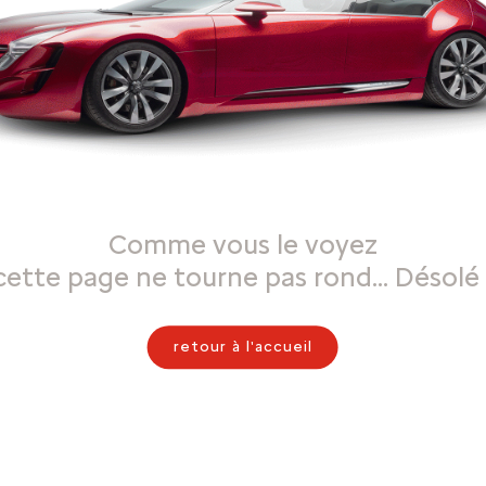
Comme vous le voyez
cette page ne tourne pas rond… Désolé 
retour à l'accueil