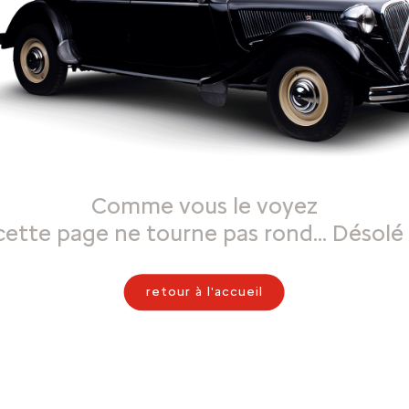
Comme vous le voyez
cette page ne tourne pas rond… Désolé 
retour à l'accueil