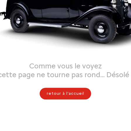
Comme vous le voyez
cette page ne tourne pas rond… Désolé 
retour à l'accueil