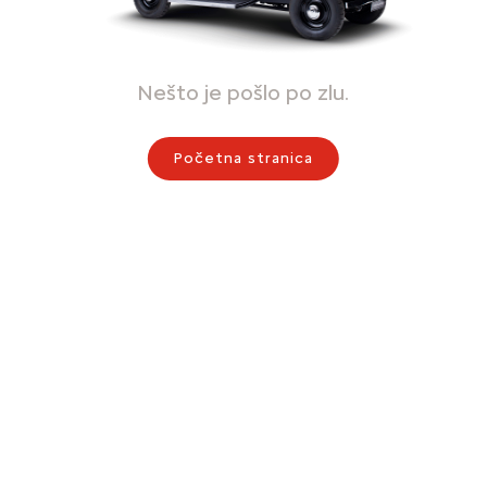
Nešto je pošlo po zlu.
Početna stranica