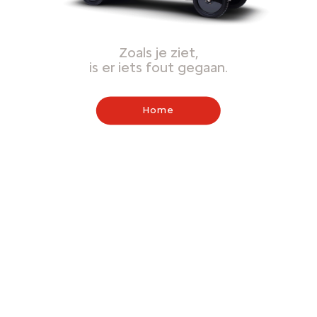
Zoals je ziet,
is er iets fout gegaan.
Home