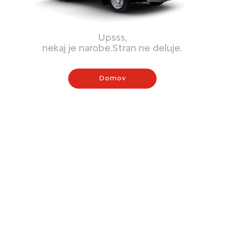
Upsss,
nekaj je narobe.Stran ne deluje.
Domov