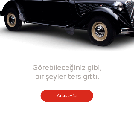
Görebileceğiniz gibi,
bir şeyler ters gitti.
Anasayfa