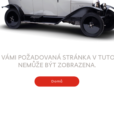
 VÁMI POŽADOVANÁ STRÁNKA V TUTO
NEMŮŽE BÝT ZOBRAZENA.
Domů